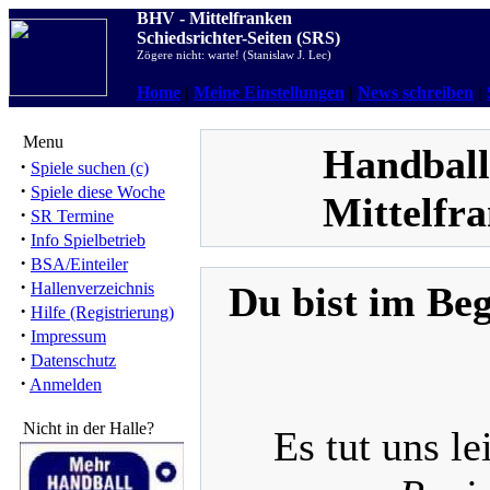
BHV - Mittelfranken
Schiedsrichter-Seiten (SRS)
Zögere nicht: warte! (Stanislaw J. Lec)
Home
|
Meine Einstellungen
|
News schreiben
|
Menu
Handball-
·
Spiele suchen (c)
·
Spiele diese Woche
Mittelfra
·
SR Termine
·
Info Spielbetrieb
·
BSA/Einteiler
·
Hallenverzeichnis
Du bist im Beg
·
Hilfe (Registrierung)
·
Impressum
·
Datenschutz
·
Anmelden
Nicht in der Halle?
Es tut uns le