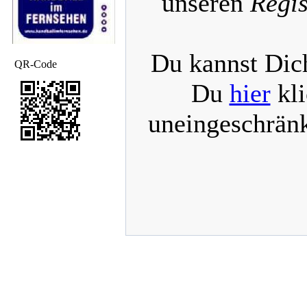
unseren
Regis
Du kannst Dich
QR-Code
Du
hier
kli
uneingeschränk