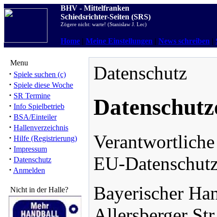
BHV - Mittelfranken
Schiedsrichter-Seiten (SRS)
Zögere nicht: warte! (Stanislaw J. Lec)
Home
|
Meine Einstellungen
|
News schreiben
|
Menu
Datenschutz
·
Spiele suchen (c)
·
Spiele diese Woche
·
SR Termine
Datenschutz
·
Info Spielbetrieb
·
BSA/Einteiler
·
Hallenverzeichnis
Verantwortliche
·
Hilfe (Registrierung)
·
Impressum
EU-Datenschutz
·
Datenschutz
·
Anmelden
Bayerischer Han
Nicht in der Halle?
Allersberger Str